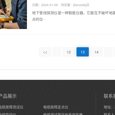
日期：2024-01-09 浏览量：[list:visits]次
地下管线探测仪是一种智能仪器，它能在不破坏地
点的位···
<<
12
13
14
产品展示
联系
电缆故障测试仪
电缆故障定点仪
地址：
电缆路径仪
电缆测试高压信号产生器
联系人