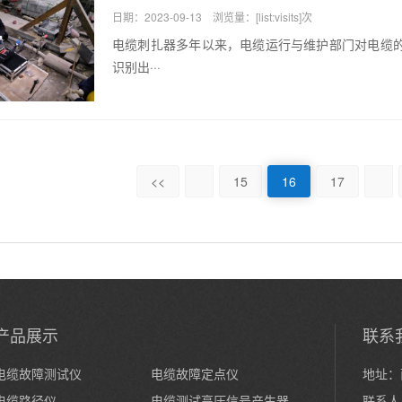
日期：2023-09-13 浏览量：[list:visits]次
电缆刺扎器多年以来，电缆运行与维护部门对电缆
识别出···
<<
15
16
17
产品展示
联系
电缆故障测试仪
电缆故障定点仪
地址：
电缆路径仪
电缆测试高压信号产生器
联系人